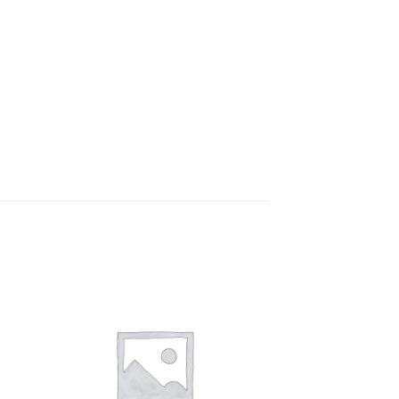
ter
Ajouter
iste
à la liste
ies
d’envies