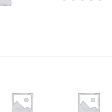
Ajouter
Ajou
à la liste
à la l
d’envies
d’env