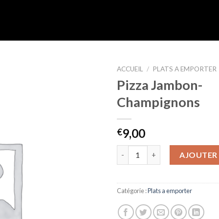
ACCUEIL
/
PLATS A EMPORTER
Pizza Jambon-
Ajouter
Champignons
à la liste
d’envies
9,00
€
quantité de Pizza Jambon-Ch
AJOUTER 
Catégorie :
Plats a emporter