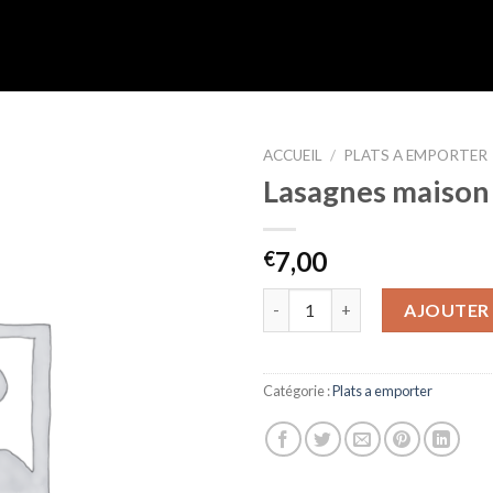
ACCUEIL
/
PLATS A EMPORTER
Lasagnes maison
Ajouter
à la liste
d’envies
7,00
€
quantité de Lasagnes maison
AJOUTER 
Catégorie :
Plats a emporter