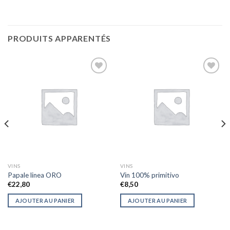
PRODUITS APPARENTÉS
Ajouter
Ajouter
à la liste
à la liste
d’envies
d’envies
VINS
VINS
Papale linea ORO
Vin 100% primitivo
€
22,80
€
8,50
AJOUTER AU PANIER
AJOUTER AU PANIER